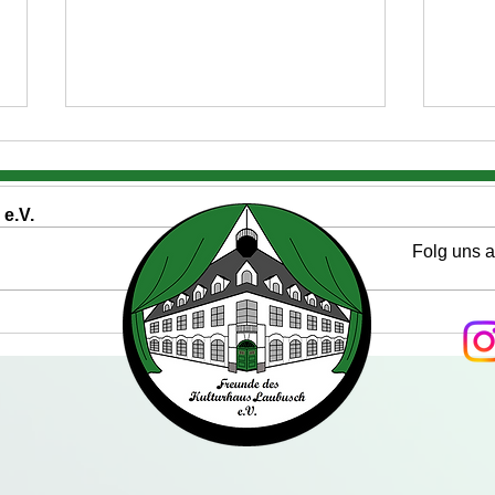
e.V.
Folg uns 
Spendenaufruf - Neue
Weih
Tischtennisplatte
des 