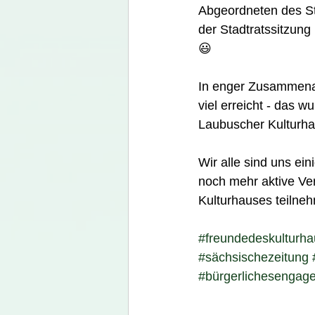
Abgeordneten des Stad
der Stadtratssitzung 
😃
In enger Zusammenarb
viel erreicht - das 
Laubuscher Kulturhau
Wir alle sind uns ei
noch mehr aktive Ver
Kulturhauses teilneh
#freundedeskulturh
#sächsischezeitung
#bürgerlichesengag