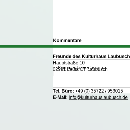
Kommentare
Freunde des Kulturhaus Laubusch 
Hauptstraße 10
Kommentar verfassen...
02991 Lauta OT Laubusch
Kinderfasching am
27.02.2026
Tel. Büro:
+49 (0) 35722 / 953015
E-Mail:
info@kulturhauslaubusch.de