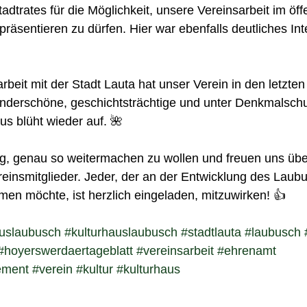
trates für die Möglichkeit, unsere Vereinsarbeit im öffe
präsentieren zu dürfen. Hier war ebenfalls deutliches Int
eit mit der Stadt Lauta hat unser Verein in den letzte
wunderschöne, geschichtsträchtige und unter Denkmalsch
s blüht wieder auf. 🌺
nig, genau so weitermachen zu wollen und freuen uns übe
einsmitglieder. Jeder, der an der Entwicklung des Laub
men möchte, ist herzlich eingeladen, mitzuwirken! 👍
auslaubusch
#kulturhauslaubusch
#stadtlauta
#laubusch
#hoyerswerdaertageblatt
#vereinsarbeit
#ehrenamt
ement
#verein
#kultur
#kulturhaus