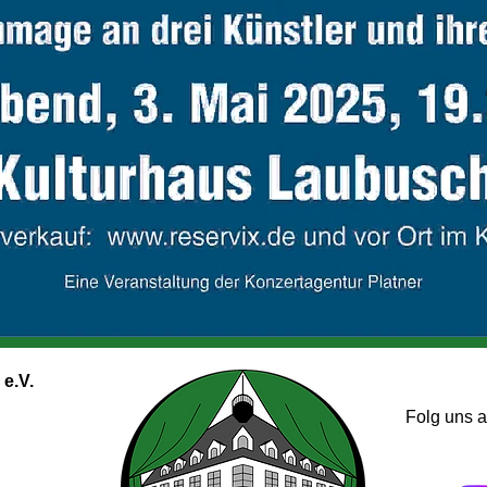
e.V.
Folg uns 