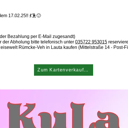
 17.02.25!! 💃🕺🙂
 der Bezahlung per E-Mail zugesandt)
 der Abholung bitte telefonisch unter
035722 953015
reservier
isewelt Rümcke-Veh in Lauta kaufen (Mittelstraße 14 - Post-Fil
Zum Kartenverkauf...