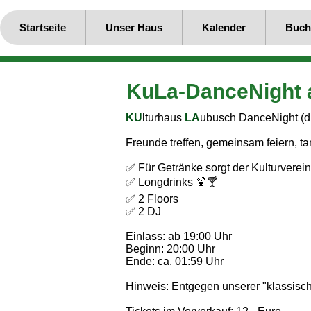
Startseite
Unser Haus
Kalender
Buch
KuLa-DanceNight 
KU
lturhaus
LA
ubusch DanceNight (die
Freunde treffen, gemeinsam feiern, t
✅ Für Getränke sorgt der Kulturverei
✅ Longdrinks 🍹🍸
✅ 2 Floors
✅ 2 DJ
Einlass: ab 19:00 Uhr
Beginn: 20:00 Uhr
Ende: ca. 01:59 Uhr
Hinweis: Entgegen unserer "klassisc