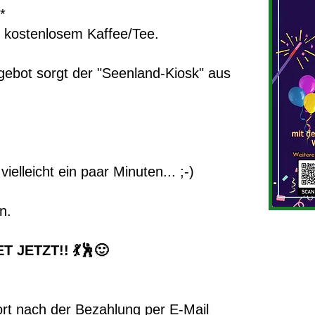
*
 kostenlosem Kaffee/Tee.
gebot sorgt der "Seenland-Kiosk" aus
ielleicht ein paar Minuten... ;-)
n.
 JETZT!! 💃🕺🙂
ort nach der Bezahlung per E-Mail