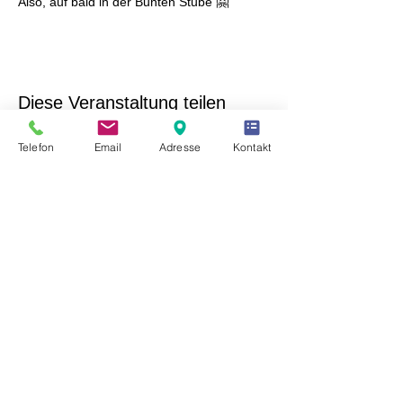
Also, auf bald in der Bunten Stube 🤗
Diese Veranstaltung teilen
Telefon
Email
Adresse
Kontakt
Freunde des Kulturhaus Laubusch e.V.
Hauptstraße 10
02991 Lauta OT Laubusch
Tel. Büro:
+49 (0) 35722 / 953015
E-Mail:
info@kulturhauslaubusch.de
Unser Verein ist eingetragen im Vereinsregister des
Amtsgerichtes Dresden unter der Nummer VR 11990.
Die Gemeinnützigkeit wurde vom Finanzamt
Hoyerswerda am 06.10.2022 bescheinigt -