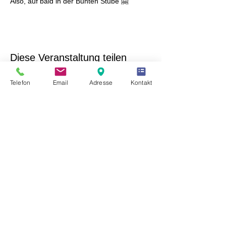
Also, auf bald in der Bunten Stube 🤗
Diese Veranstaltung teilen
Telefon
Email
Adresse
Kontakt
Freunde des Kulturhaus Laubusch e.V.
Hauptstraße 10
02991 Lauta OT Laubusch
Tel. Büro:
+49 (0) 35722 / 953015
E-Mail:
info@kulturhauslaubusch.de
Unser Verein ist eingetragen im Vereinsregister des
Amtsgerichtes Dresden unter der Nummer VR 11990.
Die Gemeinnützigkeit wurde vom Finanzamt
Hoyerswerda am 06.10.2022 bescheinigt -