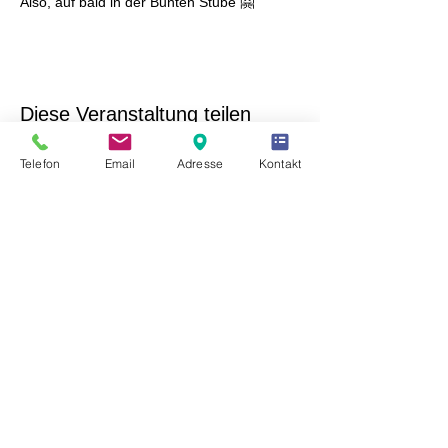
Also, auf bald in der Bunten Stube 🤗
Diese Veranstaltung teilen
Telefon
Email
Adresse
Kontakt
Freunde des Kulturhaus Laubusch e.V.
Hauptstraße 10
02991 Lauta OT Laubusch
Tel. Büro:
+49 (0) 35722 / 953015
E-Mail:
info@kulturhauslaubusch.de
Unser Verein ist eingetragen im Vereinsregister des
Amtsgerichtes Dresden unter der Nummer VR 11990.
Die Gemeinnützigkeit wurde vom Finanzamt
Hoyerswerda am 06.10.2022 bescheinigt -