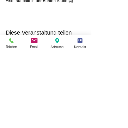
Also, auf bald in der Bunten Stube 🤗
Diese Veranstaltung teilen
Telefon
Email
Adresse
Kontakt
Freunde des Kulturhaus Laubusch e.V.
Hauptstraße 10
02991 Lauta OT Laubusch
Tel. Büro:
+49 (0) 35722 / 953015
E-Mail:
info@kulturhauslaubusch.de
Unser Verein ist eingetragen im Vereinsregister des
Amtsgerichtes Dresden unter der Nummer VR 11990.
Die Gemeinnützigkeit wurde vom Finanzamt
Hoyerswerda am 06.10.2022 bescheinigt -