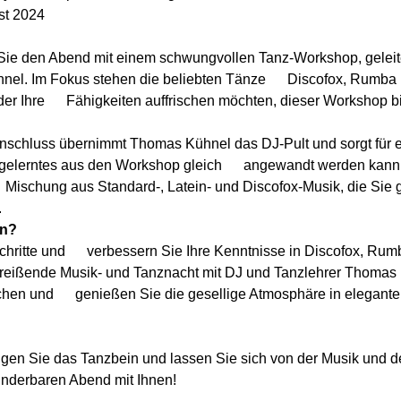
st 2024
  Sie den Abend mit einem schwungvollen Tanz-Workshop, geleite
el. Im Fokus stehen die beliebten Tänze      Discofox, Rumba
er Ihre      Fähigkeiten auffrischen möchten, dieser Workshop bi
 Anschluss übernimmt Thomas Kühnel das DJ-Pult und sorgt für ein
lerntes aus den Workshop gleich      angewandt werden kann. 
 Mischung aus Standard-, Latein- und Discofox-Musik, die Sie gara
.
en?
hritte und      verbessern Sie Ihre Kenntnisse in Discofox, R
mitreißende Musik- und Tanznacht mit DJ und Tanzlehrer Thomas
chen und      genießen Sie die gesellige Atmosphäre in elegant
en Sie das Tanzbein und lassen Sie sich von der Musik und de
underbaren Abend mit Ihnen!