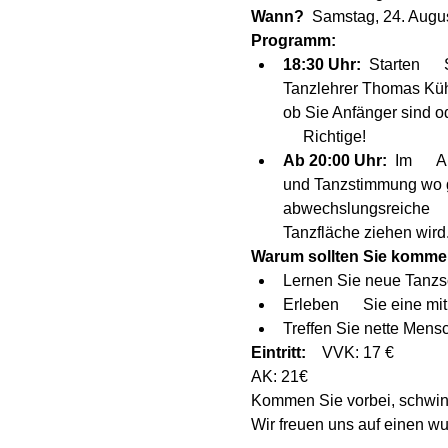
Wann?  
Samstag, 24. Augu
Programm:
18:30 Uhr:  
Starten    
Tanzlehrer Thomas Kühn
ob Sie Anfänger sind od
     Richtige!
Ab 20:00 Uhr:  
Im     
und Tanzstimmung wo ge
abwechslungsreiche     
Tanzfläche ziehen wird
Warum sollten Sie komm
Lernen Sie neue Tanzsc
Erleben      Sie eine 
Treffen Sie nette Mens
Eintritt:    
VVK: 17 €
AK: 21€
Kommen Sie vorbei, schwing
Wir freuen uns auf einen w