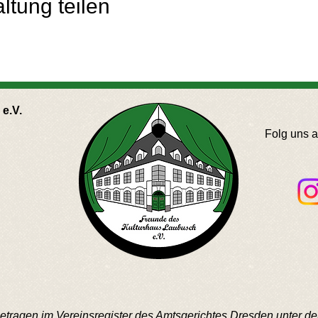
ltung teilen
e.V.
Folg uns 
ngetragen im Vereinsregister des Amtsgerichtes Dresden unter 