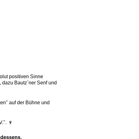
lut positiven Sinne
, dazu Bautz´ner Senf und
en" auf der Bühne und
.". 🍷
ndessens.