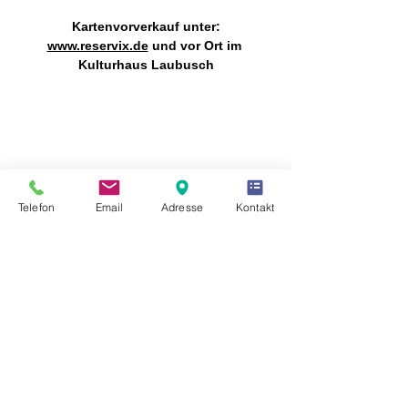
Kartenvorverkauf unter:
www.reservix.de
 und vor Ort im 
Kulturhaus Laubusch
Diese Veranstaltung teilen
Telefon
Email
Adresse
Kontakt
Freunde des Kulturhaus Laubusch e.V.
Hauptstraße 10
02991 Lauta OT Laubusch
Tel. Büro:
+49 (0) 35722 / 953015
E-Mail:
info@kulturhauslaubusch.de